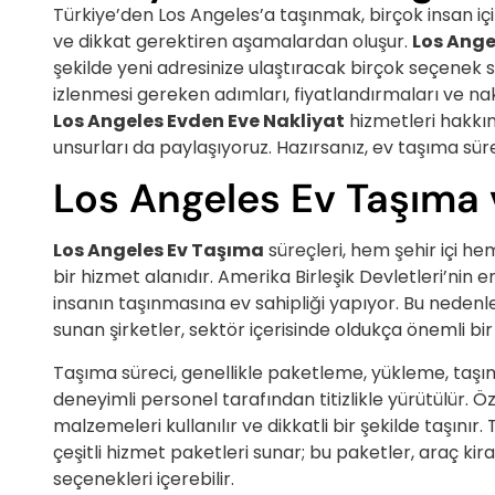
Türkiye’den Los Angeles’a taşınmak, birçok insan iç
ve dikkat gerektiren aşamalardan oluşur.
Los Ange
şekilde yeni adresinize ulaştıracak birçok seçenek
izlenmesi gereken adımları, fiyatlandırmaları ve nakl
Los Angeles Evden Eve Nakliyat
hizmetleri hakkı
unsurları da paylaşıyoruz. Hazırsanız, ev taşıma sü
Los Angeles Ev Taşıma 
Los Angeles Ev Taşıma
süreçleri, hem şehir içi h
bir hizmet alanıdır. Amerika Birleşik Devletleri’nin en
insanın taşınmasına ev sahipliği yapıyor. Bu neden
sunan şirketler, sektör içerisinde oldukça önemli bir
Taşıma süreci, genellikle paketleme, yükleme, taşı
deneyimli personel tarafından titizlikle yürütülür. Öz
malzemeleri kullanılır ve dikkatli bir şekilde taşınır.
çeşitli hizmet paketleri sunar; bu paketler, araç 
seçenekleri içerebilir.