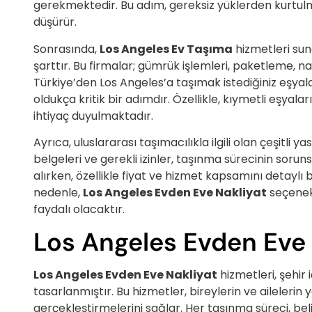
gerekmektedir. Bu adım, gereksiz yüklerden kurtul
düşürür.
Sonrasında,
Los Angeles Ev Taşıma
hizmetleri suna
şarttır. Bu firmalar; gümrük işlemleri, paketleme, 
Türkiye’den Los Angeles’a taşımak istediğiniz eşy
oldukça kritik bir adımdır. Özellikle, kıymetli eşyal
ihtiyaç duyulmaktadır.
Ayrıca, uluslararası taşımacılıkla ilgili olan çeşit
belgeleri ve gerekli izinler, taşınma sürecinin soruns
alırken, özellikle fiyat ve hizmet kapsamını detaylı 
nedenle,
Los Angeles Evden Eve Nakliyat
seçenekl
faydalı olacaktır.
Los Angeles Evden Eve 
Los Angeles Evden Eve Nakliyat
hizmetleri, şehir
tasarlanmıştır. Bu hizmetler, bireylerin ve ailelerin 
gerçekleştirmelerini sağlar. Her taşınma süreci, bel