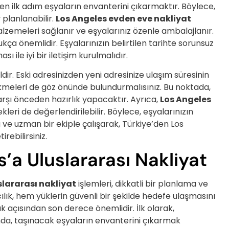
 ilk adım eşyaların envanterini çıkarmaktır. Böylece,
planlanabilir.
Los Angeles evden eve nakliyat
lzemeleri sağlanır ve eşyalarınız özenle ambalajlanır.
ça önemlidir. Eşyalarınızın belirtilen tarihte sorunsuz
sı ile iyi bir iletişim kurulmalıdır.
dir. Eski adresinizden yeni adresinize ulaşım süresinin
kmeleri de göz önünde bulundurmalısınız. Bu noktada,
arşı önceden hazırlık yapacaktır. Ayrıca,
Los Angeles
leri de değerlendirilebilir. Böylece, eşyalarınızın
 ve uzman bir ekiple çalışarak, Türkiye’den Los
rebilirsiniz.
’a Uluslararası Nakliyat
slararası nakliyat
işlemleri, dikkatli bir planlama ve
ılık, hem yüklerin güvenli bir şekilde hedefe ulaşmasını
açısından son derece önemlidir. İlk olarak,
nda, taşınacak eşyaların envanterini çıkarmak