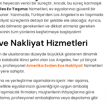
in heyecan verici bir süreçtir. Ancak, bu süreç karmaşık
les Ev Taşıma
hizmetleri, ev eşyalarınızı güvenli bir
 sunar. Yazımızda, Türkiye’den Los Angeles’a ev taşımada
iyat süreçlerini detaylı bir şekilde ele alacağız. Ayrıca,
nda bilmeniz gerekenleri ve dikkat etmeniz gereken
recinin tüm yönlerini keşfetmeye başlayalım!
ve Nakliyat Hizmetleri
em de uluslararası düzeyde büyüklük gösteren dinamik
 kalabalık ikinci şehri olan Los Angeles, her yıl birçok
le, profesyonel
Amerika Evden Eve Nakliyat
hizmetleri
 yere sahiptir.
ma ve yerleştirme aşamalarını içerir. Her aşama,
ellikle eşyalarınızın güvenliği için uygun ambalaj
 Taşımacılık firmaları, müşterilerin ihtiyaçlarına göre
kiralama, profesyonel ambalajlama veya depolama gibi