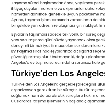
Taşınma süreci başlamadan önce, yapılması gereken
ihtiyaç duyulan malzeme ve ekipmanlar daha kolay 
hizmetleri dahilinde, genellikle uygun paketleme ma
Ayrıca, taşınma işlemi sırasında zamanlama da olduk
bir şekilde yeni adresinize ulaşması için, nakliyat firma
Eşyaların taşınması sadece tek yönlü bir süreç değil
yanı sıra, taşınma gününüzde yaşanacak olası geci
deneyimli bir nakliyat firması, olumsuz durumlara k
Ev Taşıma
sırasında eşyalarınıza ait sigorta seçenek
güvenliği artmış olur. Unutmayın ki, doğru planlama
Angeles’a ev taşıma sürecini daha sorunsuz hale geti
Türkiye’den Los Angeles
Türkiye’den Los Angeles’a gerçekleştireceğiniz
ulu
organizasyon gerektiren bir süreçtir. Bu tür taşımac
sağlamak hem de bürokratik süreçlere hakim olmak 
uluslararası taşıma işlemlerinin başlangıç aşaması