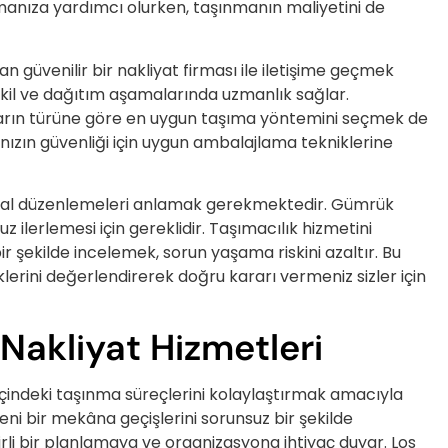
manıza yardımcı olurken, taşınmanın maliyetini de
n güvenilir bir nakliyat firması ile iletişime geçmek
nakil ve dağıtım aşamalarında uzmanlık sağlar.
aların türüne göre en uygun taşıma yöntemini seçmek de
arınızın güvenliği için uygun ambalajlama tekniklerine
li yasal düzenlemeleri anlamak gerekmektedir. Gümrük
uz ilerlemesi için gereklidir. Taşımacılık hizmetini
bir şekilde incelemek, sorun yaşama riskini azaltır. Bu
erini değerlendirerek doğru kararı vermeniz sizler için
Nakliyat Hizmetleri
 içindeki taşınma süreçlerini kolaylaştırmak amacıyla
yeni bir mekâna geçişlerini sorunsuz bir şekilde
irli bir planlamaya ve organizasyona ihtiyaç duyar. Los