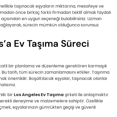
enellikle taşınacak eşyaların miktarına, mesafeye ve
madan önce birkaç farklı firmadan teklif almak faydalı
 açısından en uygun seçeneği bulabilirsiniz. Uzman
 sağlayarak, sürecin mümkün olduğunca sorunsuz
s’a Ev Taşıma Süreci
kkatli bir planlama ve düzenleme gerektiren karmaşık
tir. Bu tarih, tüm sürecin zamanlamasını etkiler. Taşınma
urmak önemlidir. Boşaltılacak eşyalar, taşınacak olanlar
lısınız.
ilir bir
Los Angeles Ev Taşıma
şirketi ile anlaşmaktır.
 gerekli deneyime ve malzemelere sahiptir. Özellikle
çmek, eşyalarınızın gümrükten geçişi ve güvenli