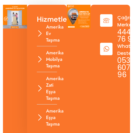
Çağrı
Hizmetlerimiz
Merkez
Amerika
444
Ev
76 9
Taşıma
What
Amerika
Deste
053
Mobilya
Taşıma
607 
96
Amerika
Zati
Eşya
Taşıma
Amerika
Eşya
Taşıma